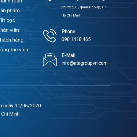
thanh toán
phường 10, quận Gò Vấp, TP.
sản phẩm
Hồ Chí Minh
đặt cọc
hân viên
Phone
090.1418.465
khách hàng
ộng tác viên
E-Mail
info@atagroupvn.com
ấp ngày 11/06/2020.
 Chí Minh