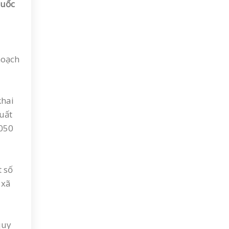
quốc
hoạch
khai
uất
2050
t số
 xã
quy