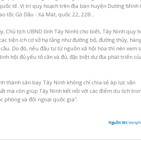
quốc tế. Vị trí quy hoạch trên địa bàn huyện Dương Minh
o tốc Gò Dầu - Xa Mát, quốc 22, 22B...
, Chủ tịch UBND tỉnh Tây Ninh) cho biết, Tây Ninh quy 
các tiện ích cơ sở hạ tầng như đường bộ, đường thủy, hàn
cầu. Do đó, nếu đầu tư từ nguồn xã hội hóa thì nên xem 
nh hội đủ yếu tố cần và đủ, đặc biệt dư địa phát triển củ
h thành sân bay Tây Ninh không chỉ chia sẻ áp lực vận
t mà còn giúp Tây Ninh kết nối với các điểm du lịch tro
 phòng và đối ngoại quốc gia”.
Nguồn tin:
tienp