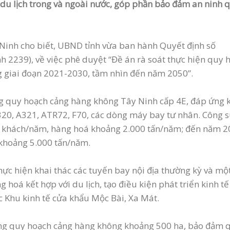
 du lịch trong và ngoài nước, góp phần bảo đảm an ninh 
 Ninh cho biết, UBND tỉnh vừa ban hành Quyết định số
2239), về việc phê duyệt “Đề án rà soát thực hiện quy 
ng giai đoạn 2021-2030, tầm nhìn đến năm 2050”.
g quy hoạch cảng hàng không Tây Ninh cấp 4E, đáp ứng 
A320, A321, ATR72, F70, các dòng máy bay tư nhân. Công s
h khách/năm, hàng hoá khoảng 2.000 tấn/năm; đến năm 
khoảng 5.000 tấn/năm.
ực hiện khai thác các tuyến bay nội địa thường kỳ và mộ
 hoá kết hợp với du lịch, tạo điều kiện phát triển kinh tế
ác Khu kinh tế cửa khẩu Mộc Bài, Xa Mát.
ụng quy hoạch cảng hàng không khoảng 500 ha, bảo đảm 