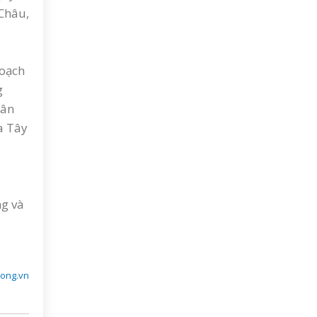
 Châu,
hoạch
g
sân
a Tây
ng và
hong.vn