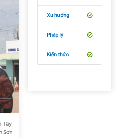
Xu hướng
Pháp lý
Kiến thức
h Tây
n Sơn