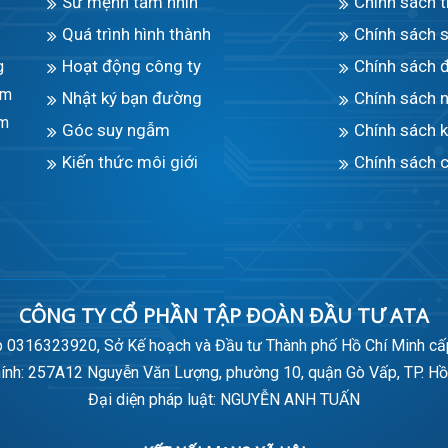
Sứ mệnh tầm nhìn
Chính sách 
Quá trình hình thành
Chính sách 
Hoạt động công ty
Chính sách 
g
àm
Nhật ký bạn đường
Chính sách n
âm
Góc suy ngẫm
Chính sách 
Kiến thức môi giới
Chính sách c
CÔNG TY CỔ PHẦN TẬP ĐOÀN ĐẦU TƯ ATA
 0316323920, Sở Kế hoạch và Đầu tư Thành phố Hồ Chí Minh c
hính: 257A12 Nguyễn Văn Lượng, phường 10, quận Gò Vấp, TP. Hồ
Đại diện pháp luật: NGUYỄN ANH TUẤN