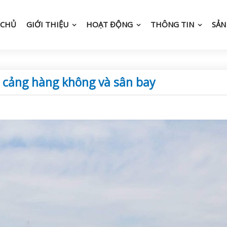
 CHỦ
GIỚI THIỆU
HOẠT ĐỘNG
THÔNG TIN
SẢN
n cảng hàng không và sân bay