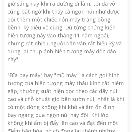
giờ sáng nay khi ra đường đi làm, tôi đã vô
cùng bất ngờ khi thấy cả ngọn núi như được
đội thêm một chiếc nón mây trắng bồng
bềnh, kỳ diệu vô cùng. Dù từng chứng kiến
hiện tượng này vào tháng 11 năm ngoái,
nhưng rất nhiều người dân vẫn rất hiếu kỳ và
dừng lại chụp ảnh hiện tượng mây độc đáo
này".
"Đĩa bay mây" hay "mũ mây" là cách gọi hình
tượng của hiện tượng mây thấu kính rất hiếm
gặp, thường xuất hiện dọc theo các dãy núi
cao và chỗ khuất gió bên sườn núi, nhất là khi
có một dòng không khí khô và ẩm ổn định
bay ngang qua ngọn núi hay đồi. Khi lớp
không khí ẩm bị đẩy lên cao và đạt đến một
điểm bão hòa, nó cô đọng lại thành những