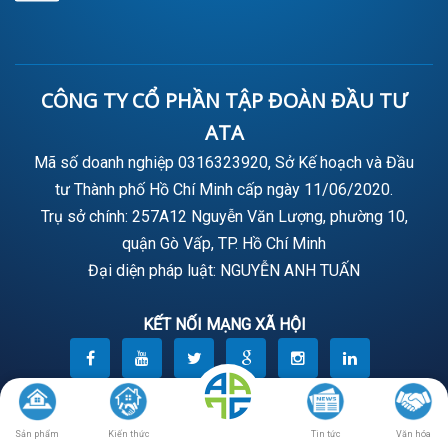
CÔNG TY CỔ PHẦN TẬP ĐOÀN ĐẦU TƯ
ATA
Mã số doanh nghiệp 0316323920, Sở Kế hoạch và Đầu
tư Thành phố Hồ Chí Minh cấp ngày 11/06/2020.
Trụ sở chính: 257A12 Nguyễn Văn Lượng, phường 10,
quận Gò Vấp, TP. Hồ Chí Minh
Đại diện pháp luật: NGUYỄN ANH TUẤN
KẾT NỐI MẠNG XÃ HỘI
© Bản quyền thuộc về
ATA Group - Là tổ chức phát triển bất động sản uy
tín tại Việt Nam
. Thiết kế và hỗ trợ bởi
Kiều Gia Media
Sản phẩm
Kiến thức
Tin tức
Văn hóa