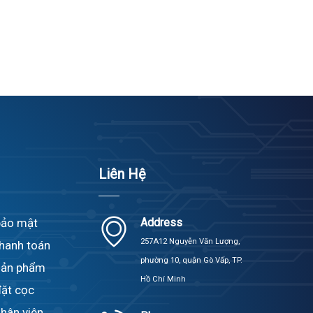
Liên Hệ
bảo mật
Address
257A12 Nguyễn Văn Lượng,
thanh toán
phường 10, quận Gò Vấp, TP.
sản phẩm
Hồ Chí Minh
đặt cọc
hân viên