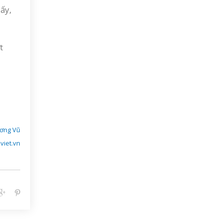
ấy,
t
ơng Vũ
viet.vn