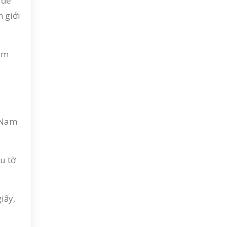
 để
 giới
Nam
t Nam
u tờ
iấy,