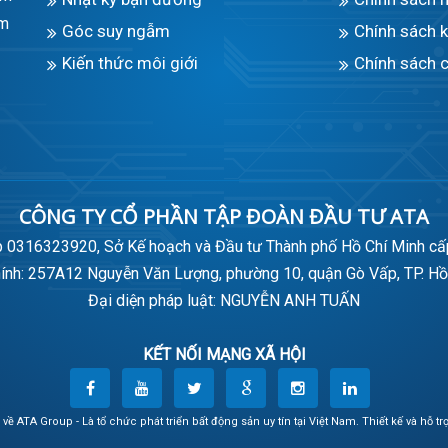
âm
Góc suy ngẫm
Chính sách 
Kiến thức môi giới
Chính sách c
CÔNG TY CỔ PHẦN TẬP ĐOÀN ĐẦU TƯ ATA
 0316323920, Sở Kế hoạch và Đầu tư Thành phố Hồ Chí Minh c
hính: 257A12 Nguyễn Văn Lượng, phường 10, quận Gò Vấp, TP. Hồ
Đại diện pháp luật: NGUYỄN ANH TUẤN
KẾT NỐI MẠNG XÃ HỘI
 về
ATA Group - Là tổ chức phát triển bất động sản uy tín tại Việt Nam
. Thiết kế và hỗ tr