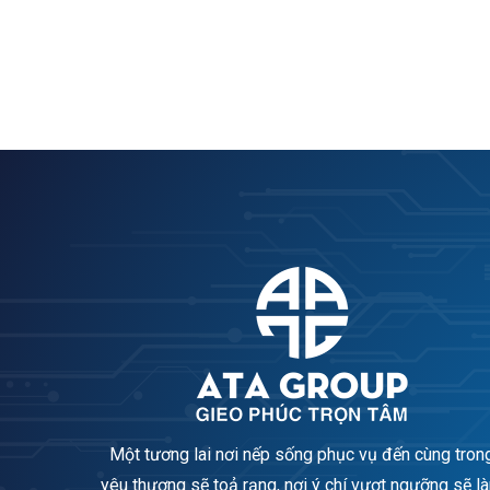
Một tương lai nơi nếp sống phục vụ đến cùng tron
yêu thương sẽ toả rạng, nơi ý chí vượt ngưỡng sẽ l