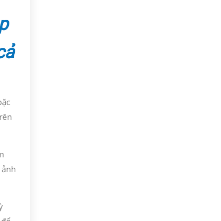
p
cả
oặc
rên
m
h ảnh
ỳ