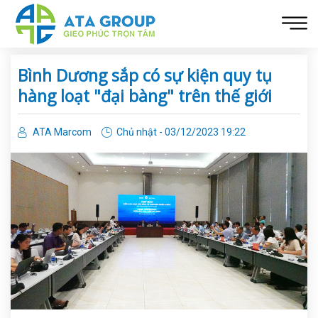
Bình Dương sắp có sự kiện quy tụ
hàng loạt "đại bàng" trên thế giới
ATA Marcom
Chủ nhật - 03/12/2023 19:22