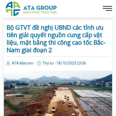
Bộ GTVT đề nghị UBND các tỉnh ưu
tiên giải quyết nguồn cung cấp vật
liệu, mặt bằng thi công cao tốc Bắc-
Nam giai đoạn 2
ATA Marcom
Thứ tư - 18/10/2023 23:06