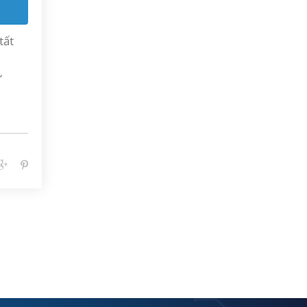
tất
ư