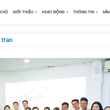
 CHỦ
GIỚI THIỆU
HOẠT ĐỘNG
THÔNG TIN
SẢN
 trao