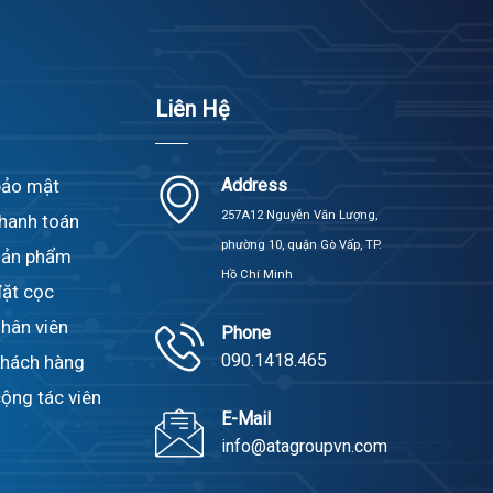
Liên Hệ
bảo mật
Address
257A12 Nguyễn Văn Lượng,
thanh toán
phường 10, quận Gò Vấp, TP.
sản phẩm
Hồ Chí Minh
đặt cọc
hân viên
Phone
090.1418.465
khách hàng
ộng tác viên
E-Mail
info@atagroupvn.com